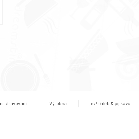
ní stravování
Výrobna
jez! chléb & pij kávu
Od roku
uspořáda