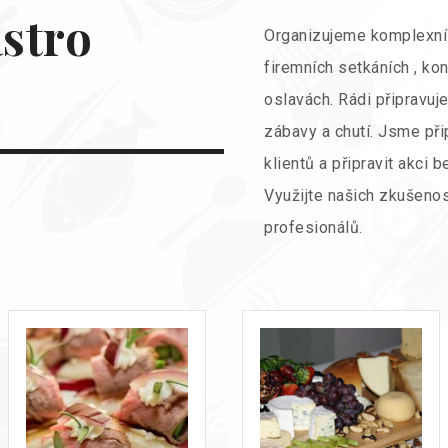
astro
Organizujeme komplexní
firemních setkáních , ko
oslavách. Rádi připravu
zábavy a chutí. Jsme přip
klientů a připravit akci
Využijte našich zkušenos
profesionálů.