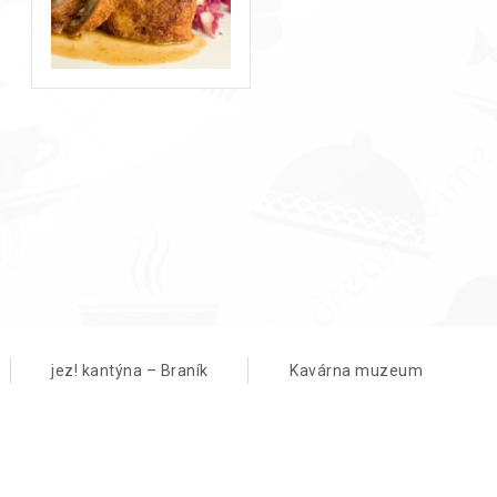
jez! kantýna – Braník
Kavárna muzeum
 2010 jsme
li přes